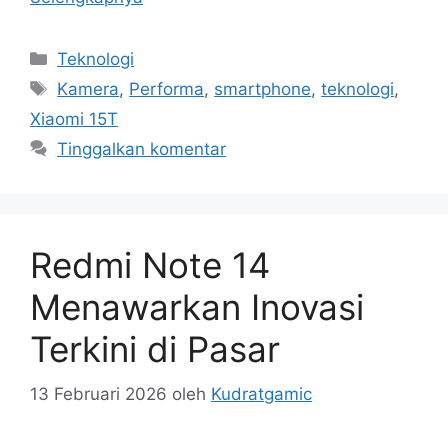
Kategori
Teknologi
Tag
Kamera
,
Performa
,
smartphone
,
teknologi
,
Xiaomi 15T
Tinggalkan komentar
Redmi Note 14
Menawarkan Inovasi
Terkini di Pasar
13 Februari 2026
oleh
Kudratgamic