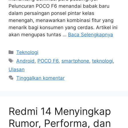
Peluncuran POCO F6 menandai babak baru
dalam persaingan ponsel pintar kelas
menengah, menawarkan kombinasi fitur yang
menarik bagi konsumen yang cerdas. Artikel ini
akan mengupas tuntas …
Baca Selengkapnya
Kategori
Teknologi
Tag
Android
,
POCO F6
,
smartphone
,
teknologi
,
Ulasan
Tinggalkan komentar
Redmi 14 Menyingkap
Rumor, Performa, dan