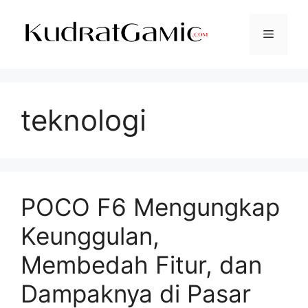
Langsung
ke
Menu
isi
teknologi
POCO F6 Mengungkap
Keunggulan,
Membedah Fitur, dan
Dampaknya di Pasar