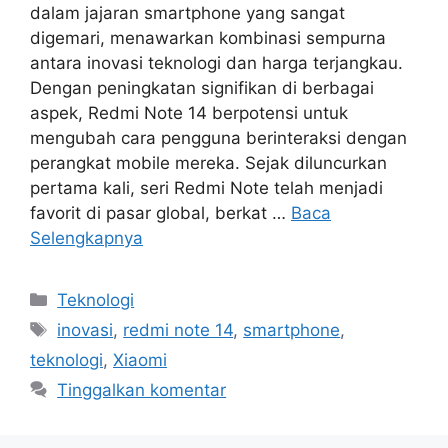
dalam jajaran smartphone yang sangat
digemari, menawarkan kombinasi sempurna
antara inovasi teknologi dan harga terjangkau.
Dengan peningkatan signifikan di berbagai
aspek, Redmi Note 14 berpotensi untuk
mengubah cara pengguna berinteraksi dengan
perangkat mobile mereka. Sejak diluncurkan
pertama kali, seri Redmi Note telah menjadi
favorit di pasar global, berkat …
Baca
Selengkapnya
Kategori
Teknologi
Tag
inovasi
,
redmi note 14
,
smartphone
,
teknologi
,
Xiaomi
Tinggalkan komentar