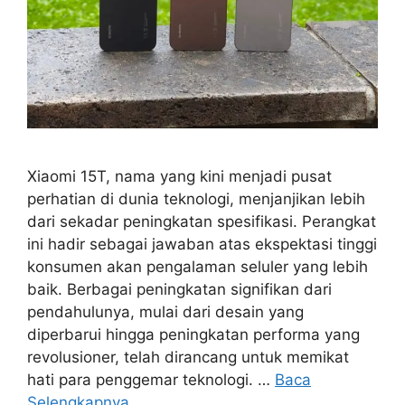
Xiaomi 15T, nama yang kini menjadi pusat
perhatian di dunia teknologi, menjanjikan lebih
dari sekadar peningkatan spesifikasi. Perangkat
ini hadir sebagai jawaban atas ekspektasi tinggi
konsumen akan pengalaman seluler yang lebih
baik. Berbagai peningkatan signifikan dari
pendahulunya, mulai dari desain yang
diperbarui hingga peningkatan performa yang
revolusioner, telah dirancang untuk memikat
hati para penggemar teknologi. …
Baca
Selengkapnya