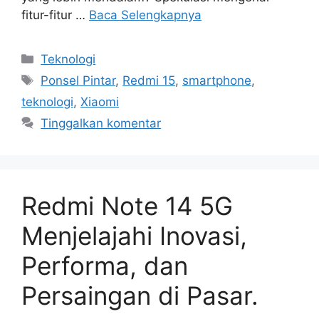
fitur-fitur …
Baca Selengkapnya
Kategori
Teknologi
Tag
Ponsel Pintar
,
Redmi 15
,
smartphone
,
teknologi
,
Xiaomi
Tinggalkan komentar
Redmi Note 14 5G
Menjelajahi Inovasi,
Performa, dan
Persaingan di Pasar.