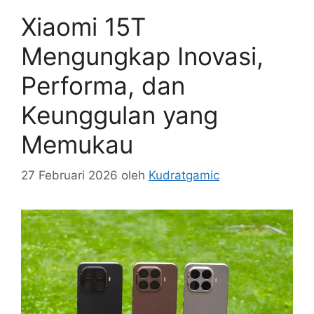
Xiaomi 15T
Mengungkap Inovasi,
Performa, dan
Keunggulan yang
Memukau
27 Februari 2026
oleh
Kudratgamic