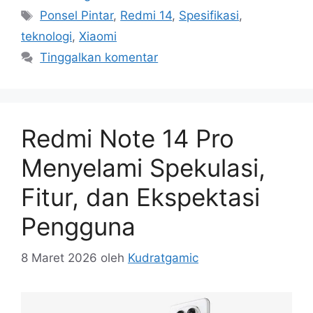
Tag
Ponsel Pintar
,
Redmi 14
,
Spesifikasi
,
teknologi
,
Xiaomi
Tinggalkan komentar
Redmi Note 14 Pro
Menyelami Spekulasi,
Fitur, dan Ekspektasi
Pengguna
8 Maret 2026
oleh
Kudratgamic