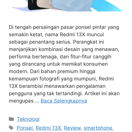
Di tengah persaingan pasar ponsel pintar yang
semakin ketat, nama Redmi 13X muncul
sebagai penantang serius. Perangkat ini
menjanjikan kombinasi desain yang menawan,
performa bertenaga, dan fitur-fitur canggih
yang dirancang untuk memikat konsumen
modern. Dari bahan premium hingga
kemampuan fotografi yang mumpuni, Redmi
13X berambisi menawarkan pengalaman
pengguna yang tak tertandingi. Artikel ini akan
mengupas …
Baca Selengkapnya
Kategori
Teknologi
Tag
Ponsel
,
Redmi 13X
,
Review
,
smartphone
,