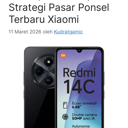
Strategi Pasar Ponsel
Terbaru Xiaomi
11 Maret 2026
oleh
Kudratgamic