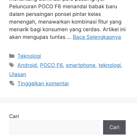
Peluncuran POCO F6 menandai babak baru
dalam persaingan ponsel pintar kelas
menengah, menawarkan kombinasi fitur yang
menarik bagi konsumen yang cerdas. Artikel ini
akan mengupas tuntas …
Baca Selengkapnya
Kategori
Teknologi
Tag
Android
,
POCO F6
,
smartphone
,
teknologi
,
Ulasan
Tinggalkan komentar
Cari
Cari