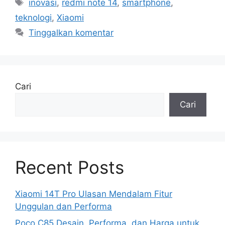
Tag
inovasi
,
redmi note 14
,
smartphone
,
teknologi
,
Xiaomi
Tinggalkan komentar
Cari
Cari
Recent Posts
Xiaomi 14T Pro Ulasan Mendalam Fitur
Unggulan dan Performa
Poco C85 Desain, Performa, dan Harga untuk