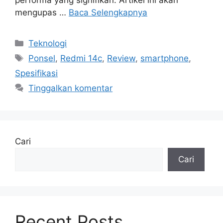
performa yang signifikan. Artikel ini akan
mengupas …
Baca Selengkapnya
Kategori
Teknologi
Tag
Ponsel
,
Redmi 14c
,
Review
,
smartphone
,
Spesifikasi
Tinggalkan komentar
Cari
Cari
Recent Posts