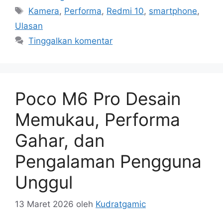
Tag
Kamera
,
Performa
,
Redmi 10
,
smartphone
,
Ulasan
Tinggalkan komentar
Poco M6 Pro Desain
Memukau, Performa
Gahar, dan
Pengalaman Pengguna
Unggul
13 Maret 2026
oleh
Kudratgamic