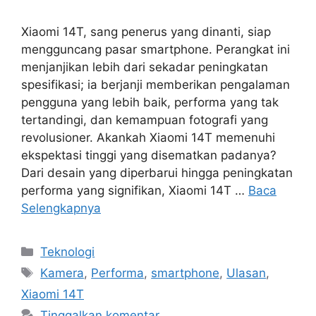
Xiaomi 14T, sang penerus yang dinanti, siap
mengguncang pasar smartphone. Perangkat ini
menjanjikan lebih dari sekadar peningkatan
spesifikasi; ia berjanji memberikan pengalaman
pengguna yang lebih baik, performa yang tak
tertandingi, dan kemampuan fotografi yang
revolusioner. Akankah Xiaomi 14T memenuhi
ekspektasi tinggi yang disematkan padanya?
Dari desain yang diperbarui hingga peningkatan
performa yang signifikan, Xiaomi 14T …
Baca
Selengkapnya
Kategori
Teknologi
Tag
Kamera
,
Performa
,
smartphone
,
Ulasan
,
Xiaomi 14T
Tinggalkan komentar