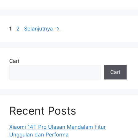
Halaman
Halaman
1
2
Selanjutnya
→
Cari
Cari
Recent Posts
Xiaomi 14T Pro Ulasan Mendalam Fitur
Unggulan dan Performa