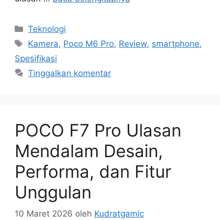
Kategori
Teknologi
Tag
Kamera
,
Poco M6 Pro
,
Review
,
smartphone
,
Spesifikasi
Tinggalkan komentar
POCO F7 Pro Ulasan
Mendalam Desain,
Performa, dan Fitur
Unggulan
10 Maret 2026
oleh
Kudratgamic