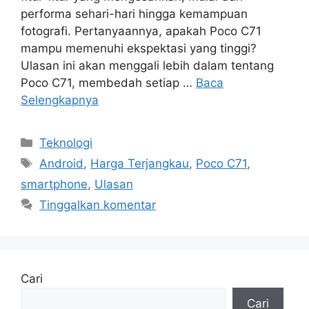
performa sehari-hari hingga kemampuan
fotografi. Pertanyaannya, apakah Poco C71
mampu memenuhi ekspektasi yang tinggi?
Ulasan ini akan menggali lebih dalam tentang
Poco C71, membedah setiap …
Baca
Selengkapnya
Kategori
Teknologi
Tag
Android
,
Harga Terjangkau
,
Poco C71
,
smartphone
,
Ulasan
Tinggalkan komentar
Cari
Cari