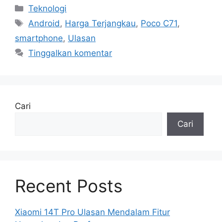
Kategori
Teknologi
Tag
Android
,
Harga Terjangkau
,
Poco C71
,
smartphone
,
Ulasan
Tinggalkan komentar
Cari
Cari
Recent Posts
Xiaomi 14T Pro Ulasan Mendalam Fitur