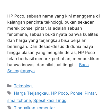
HP Poco, sebuah nama yang kini menggema di
kalangan pencinta teknologi, bukan sekadar
merek ponsel pintar. Ia adalah sebuah
fenomena, sebuah bukti nyata bahwa kualitas
dan harga yang terjangkau bisa berjalan
beriringan. Dari desas-desus di dunia maya
hingga ulasan yang mengalir deras, HP Poco
telah berhasil menarik perhatian, membuktikan
bahwa inovasi dan nilai jual tinggi …
Baca
Selengkapnya
Kategori
Teknologi
Tag
Harga Terjangkau
,
HP Poco
,
Ponsel Pintar
,
smartphone
,
Spesifikasi Tinggi
Tinggalkan komentar