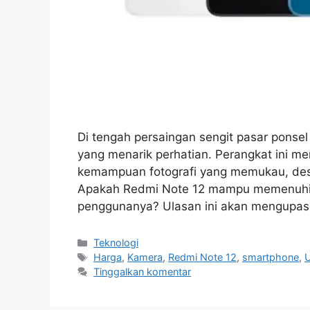
Di tengah persaingan sengit pasar ponsel
yang menarik perhatian. Perangkat ini m
kemampuan fotografi yang memukau, des
Apakah Redmi Note 12 mampu memenuhi e
penggunanya? Ulasan ini akan mengupas
Kategori
Teknologi
Tag
Harga
,
Kamera
,
Redmi Note 12
,
smartphone
,
U
Tinggalkan komentar