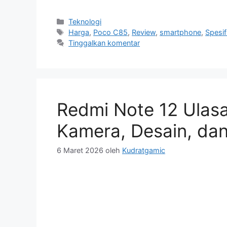
Kategori
Teknologi
Tag
Harga
,
Poco C85
,
Review
,
smartphone
,
Spesif
Tinggalkan komentar
Redmi Note 12 Ulas
Kamera, Desain, da
6 Maret 2026
oleh
Kudratgamic